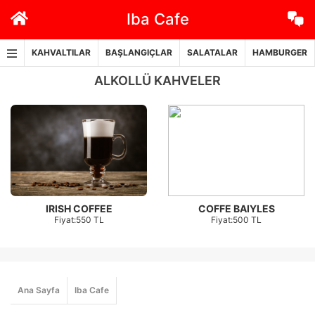
İçeriğe
Iba Cafe
geç
KAHVALTILAR
BAŞLANGIÇLAR
SALATALAR
HAMBURGER
ALKOLLÜ KAHVELER
IRISH COFFEE
COFFE BAIYLES
Fiyat:550 TL
Fiyat:500 TL
Ana Sayfa
Iba Cafe